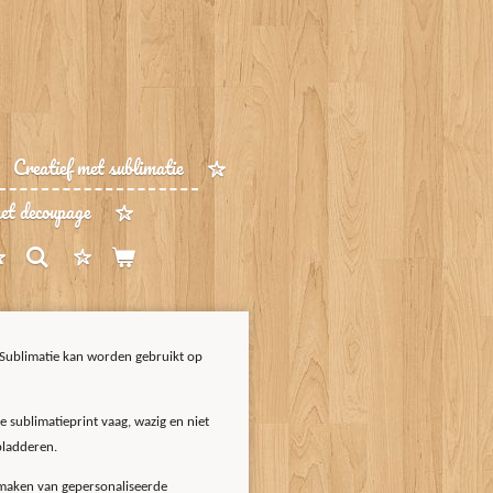
Creatief met sublimatie
met decoupage
.Sublimatie kan worden gebruikt op
e sublimatieprint vaag, wazig en niet
bladderen.
 maken van gepersonaliseerde