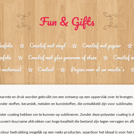
Fun & Gifts
exfolie
Creatief met vinyl
Creatief met papier
mfolie
Creatief met glas graveren of etsen
Creatief 
r materiaal
Contact
Pagina voor al uw reactie's
j warmte en druk worden gebruikt om een ​​ontwerp op een oppervlak over te brengen
nder stoffen, keramiek, metalen en kunststoffen, die ontwikkeld zijn voor sublimatie.
yester coating hebben om te kunnen op sublimeren. Zonder deze polyester coating is d
oduceert duurzame afdrukken van hoge kwaliteit die bestand zijn tegen vervagen en af
colour bedrukking mogelijk op een reeks producten, waardoor het ideaal is voor het